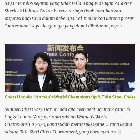
dasar-dasar Negara Indonesia Merdeka itu, Soepomo
Saya memiliki sejarah yang tidak terlalu bagus dengan karakter
mengutarakan tiga persoalan penting yang perlu d...
Sherlock Holmes. Bukan karena dirinya tidak memberikan
inspirasi bagi saya dalam beberapa hal, melainkan karena proses
“pertemuan” saya dengannya yang dapat dikatakan payah.
Ketika orang lain akan mengawali hobinya akan cerita detektif
melalui Sherlock Holmes, saya justru mengawalinya dari komik
Jepang “Detektif Conan”. Sungguh, komik pernah mengisi hari-
hari saya di kala remaja dengan begitu parahnya, dan inilah
akibatnya. Proses terbentuknya identitas Conan Edogawa
(karakter utama dalam komik itu), menjadikan saya penasaran
terhadap Sir Arthur Conan Doyle beserta karakter fiksi
termashyurnya, Sherlock Holmes. Petualangan itupun dimulai.
Buku Sherlock Holmes yang pertama saya beli berjudul “Memoar
Chess Update: Women's World Championship & Tata Steel Chess
Sherlock Holmes”, terbitan Gramedia Pustaka Utama. Dari situlah
saya mulai kecanduan akan kemampuan Sherlock Holmes dalam
Sumber: ChessBase Hari ini ada dua even penting untuk catur di
menganalisa sebuah masalah melalui fakta/detil yang terkadang
tingkat dunia. Yang pertama adalah Women's World
kita lewatkan karena dianggap terlalu sepele....
Championship 2020, yang sudah memasuki Game 5. Yang kedua
adalah Tata Steel Chess Tournament, yang baru memasuki
ronder pertama. Women's World Championship 2020