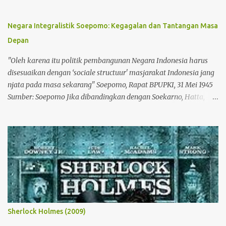
Negara Integralistik Soepomo: Kegagalan dan Tantangan Masa
Depan
"Oleh karena itu politik pembangunan Negara Indonesia harus
disesuaikan dengan ‘sociale structuur' masjarakat Indonesia jang
njata pada masa sekarang" Soepomo, Rapat BPUPKI, 31 Mei 1945
Sumber: Soepomo Jika dibandingkan dengan Soekarno, Hatta,
Sjahrir, ataupun Tan Malaka, nama Soepomo mungkin kurang
bergaung. Bisa jadi, minimnya literatur mengenai biografi dan
pemikiran Soepomo, membuatnya tenggelam di antara nama-
nama besar lain, dan tak disorot dalam kronik sejarah Indonesia.
Tetapi perlu diingat, Soepomo, yang sudah diberi gelar pahlawan,
adalah pencetus konsepsi "negara integralistik", yang serupa tapi
tak sama dengan bentuk negara kesatuan Indonesia saat ini.
Konsepsi yang juga sering disebut dengan "negara totaliter" ini,
dikemukakan Soepomo saat berpidato di depan rapat BPUPKI,
Sherlock Holmes (2009)
pada 31 Mei 1945. Dalam rapat yang membicarakan tentang